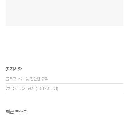
공지사항
블로그 소개 및 간단한 규칙
2차수정 금지 공지 (131123 수정)
최근 포스트