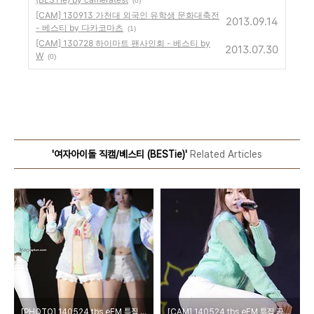
(0)
[CAM] 130913 가천대 외국인 유학생 문화대축전
2013.09.14
- 베스티 by 다카코마츠
(1)
[CAM] 130728 하이마트 팬사인회 - 베스티 by
2013.07.30
W
(0)
'여자아이돌 직캠/베스티 (BESTie)'
Related Articles
[PHOTO] 140524 tbs eFM 특집 공개방송 - 베스티 part.1 by Girls Grapher
[CAM] 140524 tbs eFM 특집 공개방송 - 베스티 (BESTie) by cameratest