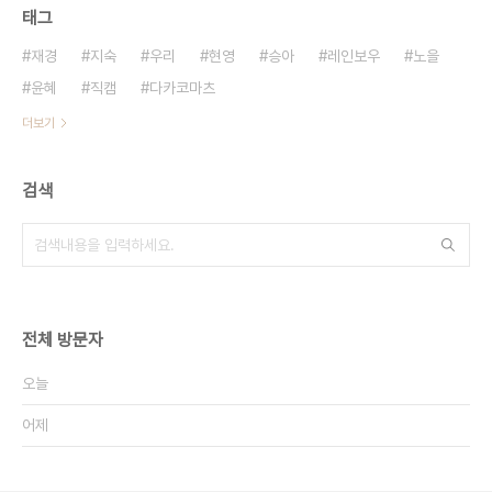
태그
재경
지숙
우리
현영
승아
레인보우
노을
윤혜
직캠
다카코마츠
더보기
검색
전체 방문자
오늘
어제