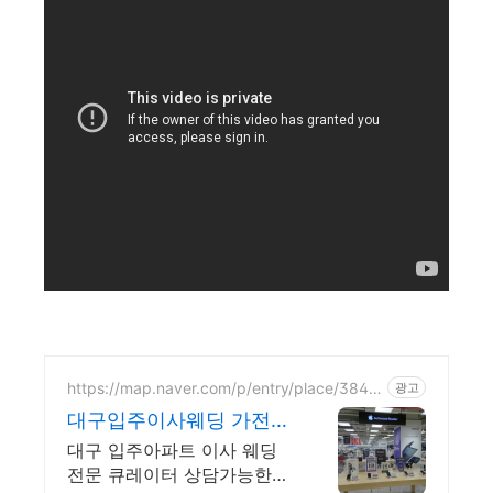
https://map.naver.com/p/entry/place/3848
광고
7038
대구입주이사웨딩 가전전
문매장 롯데하이마트 대
대구 입주아파트 이사 웨딩
구율하마트점
전문 큐레이터 상담가능한