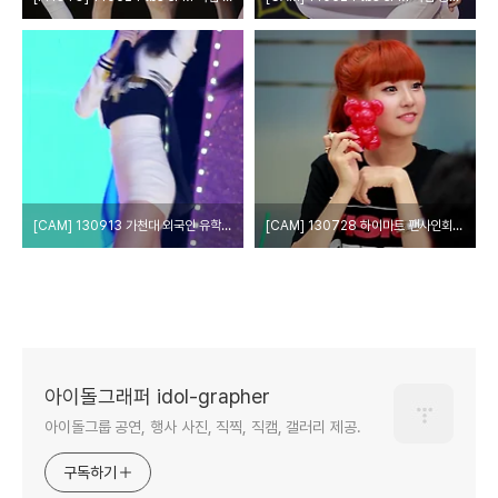
[CAM] 130913 가천대 외국인 유학생 문화대축전 - 베스티 by 다카코마츠
[CAM] 130728 하이마트 팬사인회 - 베스티 by W
아이돌그래퍼 idol-grapher
아이돌그룹 공연, 행사 사진, 직찍, 직캠, 갤러리 제공.
구독하기