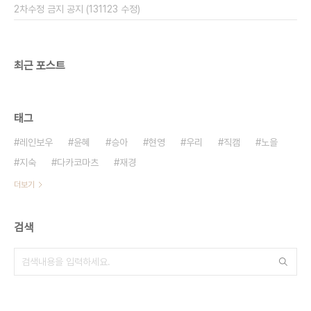
2차수정 금지 공지 (131123 수정)
최근 포스트
태그
레인보우
윤혜
승아
현영
우리
직캠
노을
지숙
다카코마츠
재경
더보기
검색