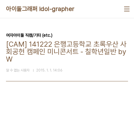
본문 바로가기
아이돌그래퍼 idol-grapher
여자아이돌 직캠/기타 (etc.)
[CAM] 141222 은행고등학교 초록우산 사
회공헌 캠페인 미니콘서트 - 칠학년일반 by
W
알 수 없는 사용자
2015. 1. 1. 14:06