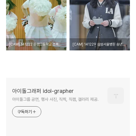
[CAM] 141222 은행고등학교 초록우산 사회공헌 캠페인 미니콘서트 - 칠학년일반 by W
[CAM] 141229 삼성서울병원 송년음악회 - 미쓰에이 수지 by epoxy
아이돌그래퍼 idol-grapher
아이돌그룹 공연, 행사 사진, 직찍, 직캠, 갤러리 제공.
구독하기