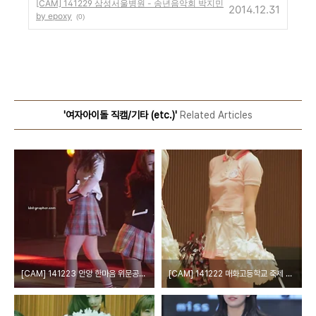
[CAM] 141229 삼성서울병원 - 송년음악회 박지민
2014.12.31
by epoxy
(0)
'여자아이돌 직캠/기타 (etc.)'
Related Articles
[CAM] 141223 안양 한마음 위문공연 - 배드키즈 by 다카코마츠
[CAM] 141222 매화고등학교 축제 - 칠학년일반 by W