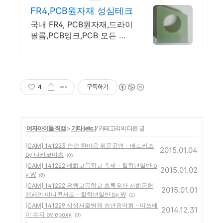
FR4,PCB원자재 성심테크
국내 FR4, PCB원자재,드라이
필름,PCB잉크,PCB 모든 부
자재 쇼핑몰.
4
구독하기
'
여자아이돌 직캠
>
기타 (etc.)
' 카테고리의 다른 글
[CAM] 141223 안양 한마음 위문공연 - 배드키즈
2015.01.04
by 다카코마츠
(0)
[CAM] 141222 매화고등학교 축제 - 칠학년일반 b
2015.01.02
y W
(0)
[CAM] 141222 은행고등학교 초록우산 사회공헌
2015.01.01
캠페인 미니콘서트 - 칠학년일반 by W
(1)
[CAM] 141229 삼성서울병원 송년음악회 - 미쓰에
2014.12.31
이 수지 by epoxy
(3)