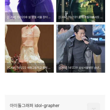
[CAM] 150208 설 명절 서울 장터 - 홍진영 by 다카코마츠
[CAM] 150131 홍대 게릴라 콘서트 - 에이코어 by W
[CAM] 141222 매화고등학교 축제 - 칠학년일반 by W
[CAM] 141229 삼성서울병원 송년음악회 - 2pm by epoxy
아이돌그래퍼 idol-grapher