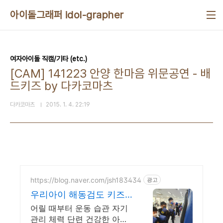
본문 바로가기
아이돌그래퍼 idol-grapher
여자아이돌 직캠/기타 (etc.)
[CAM] 141223 안양 한마음 위문공연 - 배
드키즈 by 다카코마츠
다카코마츠
2015. 1. 4. 22:19
https://blog.naver.com/jsh183434
광고
우리아이 해동검도 키즈
킥복싱 우리아이 해동검
어릴 때부터 운동 습관 자기
도 키즈킥복싱
관리 체력 단련 건강한 아이