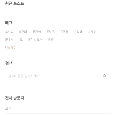
최근 포스트
태그
지숙
우리
현영
노을
윤혜
직캠
재경
다카코마츠
레인보우
승아
더보기
검색
전체 방문자
오늘