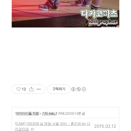
12
구독하기
'
여자아이돌 직캠
>
기타 (etc.)
' 카테고리의 다른 글
[CAM] 150208 설 명절 서울 장터 - 홍진영 by 다
2015.02.12
카코마츠
(0)