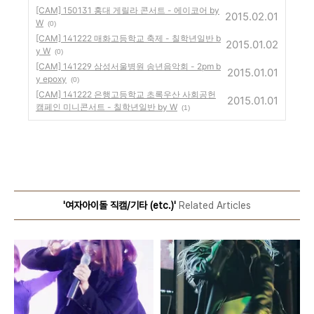
[CAM] 150131 홍대 게릴라 콘서트 - 에이코어 by
2015.02.01
W
(0)
[CAM] 141222 매화고등학교 축제 - 칠학년일반 b
2015.01.02
y W
(0)
[CAM] 141229 삼성서울병원 송년음악회 - 2pm b
2015.01.01
y epoxy
(0)
[CAM] 141222 은행고등학교 초록우산 사회공헌
2015.01.01
캠페인 미니콘서트 - 칠학년일반 by W
(1)
'여자아이돌 직캠/기타 (etc.)'
Related Articles