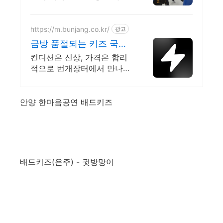
강인한 정신력 집중력
https://m.bunjang.co.kr/
광고
금방 품절되는 키즈 국내
최대 브랜드 중고거래
컨디션은 신상, 가격은 합리
적으로 번개장터에서 만나보
세요! 전국 각지에서 올라오
는 전국구 최다 상품 매일 10
만 개 이상의 신규 상품 업로
안양 한마음공연 배드키즈
드
배드키즈(은주) - 귓방망이